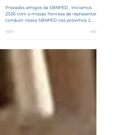
Mensagem do Presidente
SBNPED - Biênio 2026/2027
Prezados amigos da SBNPED , Iniciamos
2026 com a missão honrosa de representar e
conduzir nossa SBNPED nos próximos 2
anos, e agradeço a oportunidade e a
confiança de vocês. Os desafios são
crescentes e devemos nos manter na
vanguarda da nossa sub especialidade, com
laços fortes com a SBN e ainda com todas as
sociedades verdadeiramente ligadas ao
desenvolvimento da neurocirurgia pediátrica.
Pretendemos manter o diálogo e as parcerias
com aqueles que nos oferecem intercâmbio.