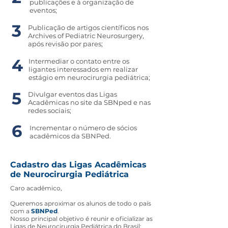
publicações e à organização de
eventos;
3
Publicação de artigos científicos nos
Archives of Pediatric Neurosurgery,
após revisão por pares;
4
Intermediar o contato entre os
ligantes interessados em realizar
estágio em neurocirurgia pediátrica;
5
Divulgar eventos das Ligas
Acadêmicas no site da SBNped e nas
redes sociais;
6
Incrementar o número de sócios
acadêmicos da SBNPed.
Cadastro das Ligas Acadêmicas
de Neurocirurgia Pediátrica
Caro acadêmico,
Queremos aproximar os alunos de todo o país
com a
SBNPed
.
Nosso principal objetivo é reunir e oficializar as
Ligas de Neurocirurgia Pediátrica do Brasil;