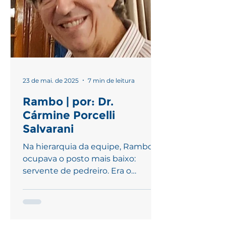
desenvolvimento da neurocirurgia
pediátrica. Pretendemos manter o
diálogo e as parcerias com aqueles
que nos oferecem intercâmbio.
23 de mai. de 2025
7 min de leitura
Rambo | por: Dr.
Cármine Porcelli
Salvarani
Na hierarquia da equipe, Rambo
ocupava o posto mais baixo:
servente de pedreiro. Era o
soldado raso, um comandado
valente que estava...