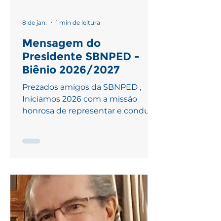
8 de jan.
1 min de leitura
Mensagem do
Presidente SBNPED -
Biênio 2026/2027
Prezados amigos da SBNPED ,
Iniciamos 2026 com a missão
honrosa de representar e conduzir
nossa SBNPED nos próximos 2
anos, e agradeço a oportunidade e
a confiança de vocês. Os desafios
são crescentes e devemos nos
manter na vanguarda da nossa
sub especialidade, com laços
fortes com a SBN e ainda com
todas as sociedades
verdadeiramente ligadas ao