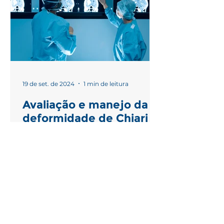
19 de set. de 2024
1 min de leitura
Avaliação e manejo da
deformidade de Chiari I
Management of Chiari I deformity
in Children and Adolescents: A
report from the Consensus
Taskforce of the Brazilian Society
of Pediatric...