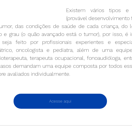
Existem vários tipos e 
(provável desenvolvimento 
tumor, das condições de saúde de cada criança, do l
 e grau (o quão avançado está o tumor), por isso, é i
eja feito por profissionais experientes e especia
iátrico, oncologista e pediatra, além de uma equip
ioterapeuta, terapeuta ocupacional, fonoaudióloga, entre
asos demandam uma equipe composta por todos esses 
re avaliados individualmente.
Acesse aqui