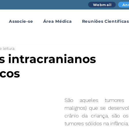
Webmail
An
Associe-se
Área Médica
Reuniões Científicas
e leitura
 intracranianos
icos
São aqueles tumores (
malignos) que se desenvo
crânio da criança, são o
tumores sólidos na infância.