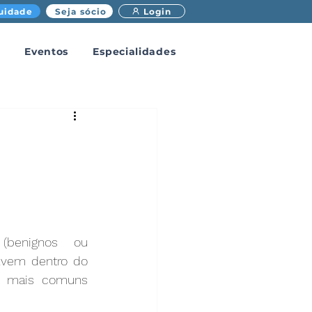
uidade
Seja sócio
Login
Eventos
Especialidades
benignos ou 
lvem dentro do 
s mais comuns 