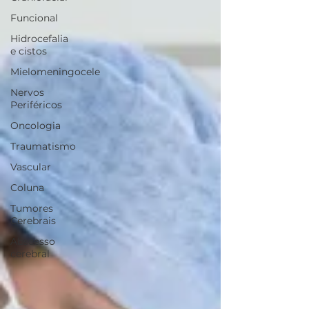
Funcional
Hidrocefalia
e cistos
Mielomeningocele
Nervos
Periféricos
Oncologia
Traumatismo
Vascular
Coluna
Tumores
Cerebrais
Abscesso
cerebral