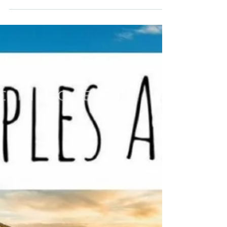
17 de jul. de 2021
1 min de leitura
Orquestra Sinfônica
Orquestra Sinfônica é sem dúvida uma das
maravilhas da humanidade. Na Orquestra
Sinfônica mora a perfeição do equilíbrio dos
instrumentos...