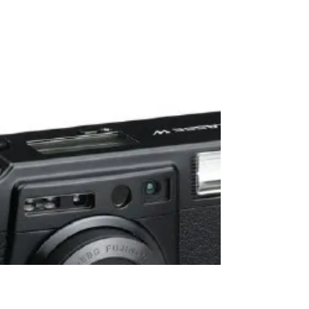
Parece contraditória a questão mas fazer o
simples requer dedicação, estudo, atenção e
criatividade. Parece contraditória a questão
mas...