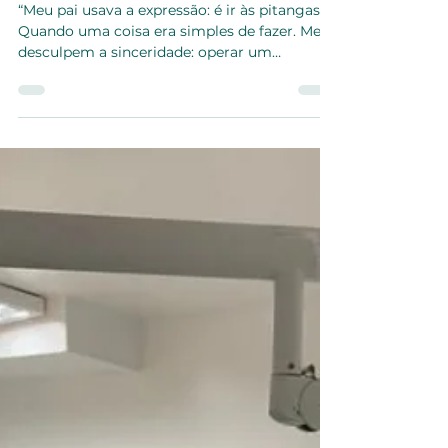
SBNPED
2 de set. de 2022
2 min de leitura
AS MINAS DO DR SALOMÃO
“Meu pai usava a expressão: é ir às pitangas!
Quando uma coisa era simples de fazer. Me
desculpem a sinceridade: operar um
cavernoma de...