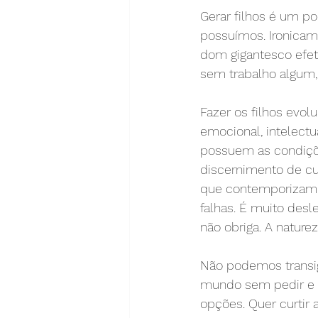
Gerar filhos é um p
possuímos. Ironicame
dom gigantesco efet
sem trabalho algum,
Fazer os filhos evol
emocional, intelect
possuem as condiçõ
discernimento de c
que contemporizam 
falhas. É muito des
não obriga. A naturez
Não podemos transigi
mundo sem pedir e p
opções. Quer curtir 