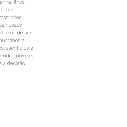
nha filhos. 
. É bom.
estrições, 
os nossos 
deixou de ser 
 humanos a 
 sacrifícios e 
endi o porquê, 
ela decisão.