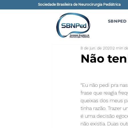
Sociedade Brasileira de Neurocirurgia Pediátrica
SBNPED
8 de jun. de 2020
2 min de
Não ten
“Eu não pedi pra nas
frase que reagia fr
queixas dos meus pa
tinha razão. Trazer 
é uma decisão egocê
não existia. Duas ou