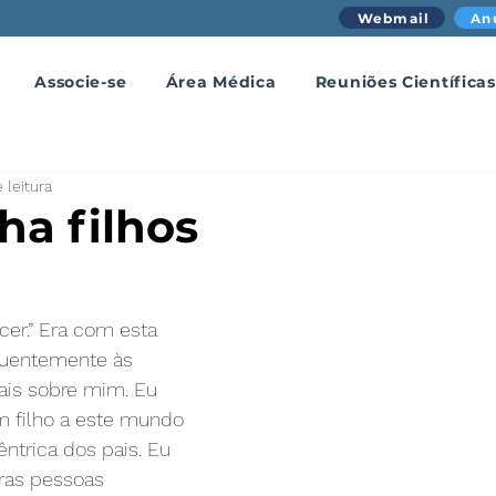
Webmail
An
Associe-se
Área Médica
Reuniões Científicas
 leitura
ha filhos
cer.” Era com esta 
equentemente às 
is sobre mim. Eu 
um filho a este mundo 
ntrica dos pais. Eu 
tras pessoas 