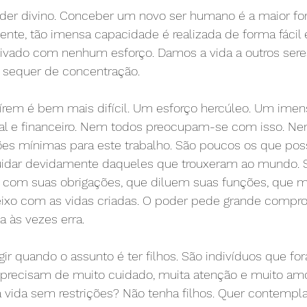
oder divino. Conceber um novo ser humano é a maior for
nte, tão imensa capacidade é realizada de forma fácil 
ivado com nenhum esforço. Damos a vida a outros ser
 sequer de concentração.
uírem é bem mais difícil. Um esforço hercúleo. Um imens
ual e financeiro. Nem todos preocupam-se com isso. Ne
es mínimas para este trabalho. São poucos os que po
uidar devidamente daqueles que trouxeram ao mundo. S
com suas obrigações, que diluem suas funções, que m
leixo com as vidas criadas. O poder pede grande compr
a às vezes erra.
r quando o assunto é ter filhos. São indivíduos que for
recisam de muito cuidado, muita atenção e muito amo
a vida sem restrições? Não tenha filhos. Quer contempla