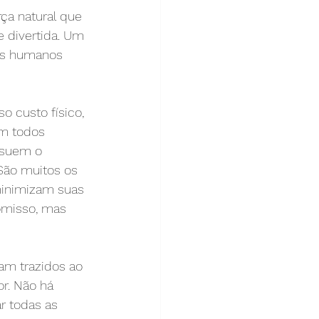
ça natural que 
e divertida. Um 
es humanos 
o custo físico, 
m todos 
ssuem o 
ão muitos os 
inimizam suas 
omisso, mas 
am trazidos ao 
r. Não há 
r todas as 