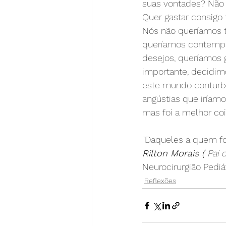
suas vontades? Não t
Quer gastar consigo 
Nós não queríamos te
queríamos contempla
desejos, queríamos g
importante, decidimo
este mundo conturba
angústias que iríamo
mas foi a melhor coi
“Daqueles a quem foi
Rilton Morais ( 
Pai 
Neurocirurgião Pediá
Reflexões