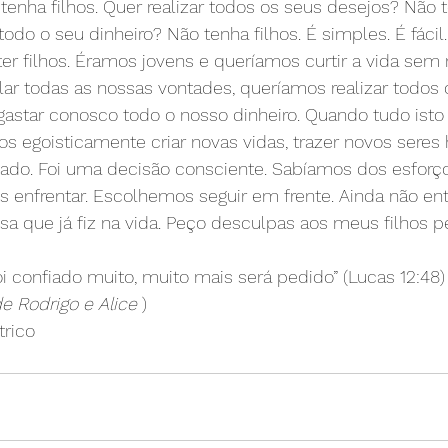
enha filhos. Quer realizar todos os seus desejos? Não te
todo o seu dinheiro? Não tenha filhos. É simples. É fácil
r filhos. Éramos jovens e queríamos curtir a vida sem r
r todas as nossas vontades, queríamos realizar todos 
astar conosco todo o nosso dinheiro. Quando tudo isto 
s egoisticamente criar novas vidas, trazer novos seres
do. Foi uma decisão consciente. Sabíamos dos esforços,
s enfrentar. Escolhemos seguir em frente. Ainda não ent
sa que já fiz na vida. Peço desculpas aos meus filhos p
 confiado muito, muito mais será pedido” (Lucas 12:48)
de Rodrigo e Alice 
) 
trico