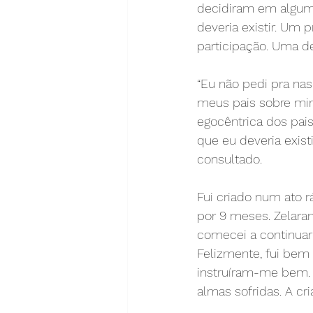
decidiram em algu
deveria existir. Um 
participação. Uma d
“Eu não pedi pra nas
meus pais sobre mim
egocêntrica dos pai
que eu deveria exis
consultado.
Fui criado num ato r
por 9 meses. Zelara
comecei a continuar e
Felizmente, fui be
instruíram-me bem. 
almas sofridas. A c