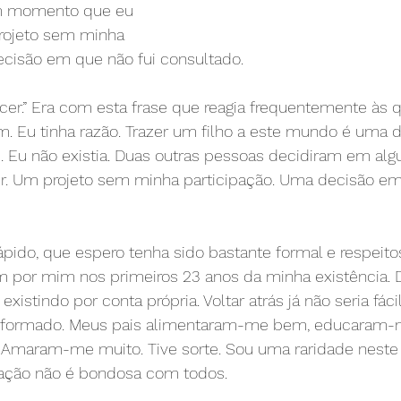
m momento que eu 
projeto sem minha 
ecisão em que não fui consultado.
cer.” Era com esta frase que reagia frequentemente às 
. Eu tinha razão. Trazer um filho a este mundo é uma d
s. Eu não existia. Duas outras pessoas decidiram em 
tir. Um projeto sem minha participação. Uma decisão em
ápido, que espero tenha sido bastante formal e respeito
m por mim nos primeiros 23 anos da minha existência. D
xistindo por conta própria. Voltar atrás já não seria fácil
m formado. Meus pais alimentaram-me bem, educaram-
Amaram-me muito. Tive sorte. Sou uma raridade neste
riação não é bondosa com todos.