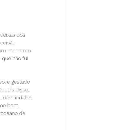
queixas dos 
ecisão 
algum momento 
 que não fui 
so, e gestado 
epois disso, 
, nem indolor. 
me bem, 
 oceano de 