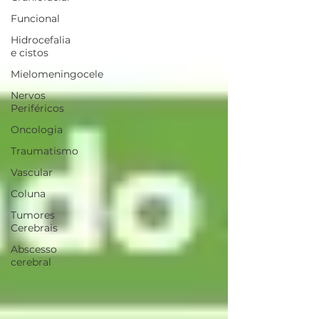
Funcional
Hidrocefalia
e cistos
Mielomeningocele
Nervos
Periféricos
Oncologia
Traumatismo
Vascular
Coluna
Tumores
Cerebrais
Abscesso
cerebral