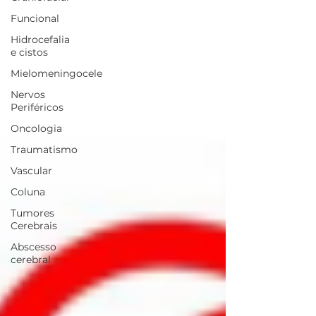
Funcional
Hidrocefalia
e cistos
Mielomeningocele
Nervos
Periféricos
Oncologia
Traumatismo
Vascular
Coluna
Tumores
Cerebrais
Abscesso
cerebral