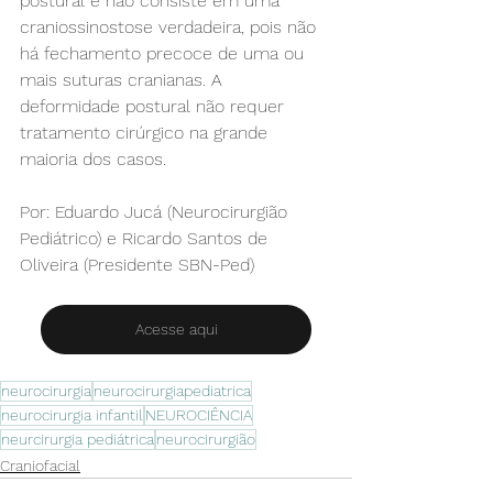
postural e não consiste em uma 
craniossinostose verdadeira, pois não 
há fechamento precoce de uma ou 
mais suturas cranianas. A 
deformidade postural não requer 
tratamento cirúrgico na grande 
maioria dos casos.
Por: Eduardo Jucá (Neurocirurgião 
Pediátrico) e Ricardo Santos de 
Oliveira (Presidente SBN-Ped)
Acesse aqui
neurocirurgia
neurocirurgiapediatrica
neurocirurgia infantil
NEUROCIÊNCIA
neurcirurgia pediátrica
neurocirurgião
Craniofacial