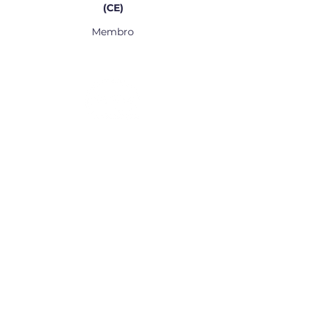
(CE)
Membro
Institucional
Diretoria
História
Membership Application
Estatuto
Ata de Posse
Regimento
Política de Privacidade
Fellowship
Membros
Distribuição no Brasil
Atendimento