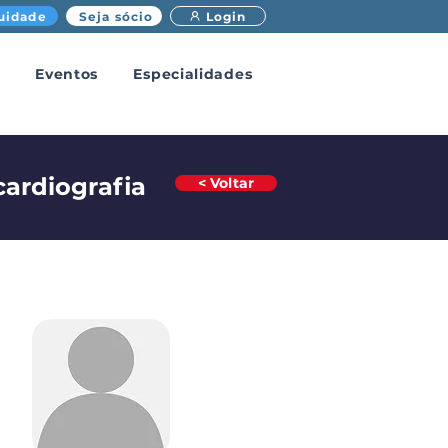
uidade
Seja sócio
Login
Eventos
Especialidades
ardiografia
< Voltar