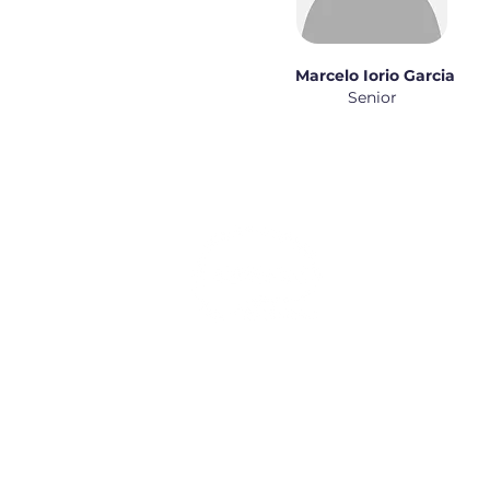
Marcelo Iorio Garcia
Senior
Institucional
Diretoria
História
Membership Appl
Estatuto
Ata de Posse
Regimento
Política de Priva
Fellowship
Membros
Distribuição no B