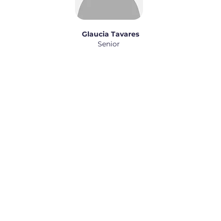
Glaucia Tavares
Senior
Associe-se
Eventos
Cadastro
Webinars
Carta de Recomendação
Agenda
ication
Termo de consentimento
Congressos
Benefícios
Projetos
Área Médica
cidade
Notícias
Artigos
Caso Clínico do Mês
rasil